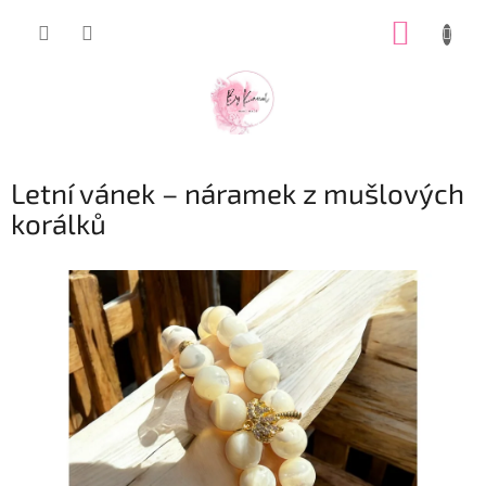
Přejít
NÁKUP
na
obsah
KOŠÍK
Letní vánek – náramek z mušlových
korálků