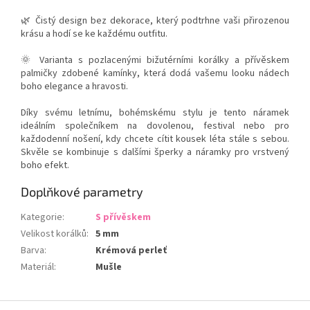
🌿 Čistý design bez dekorace, který podtrhne vaši přirozenou
krásu a hodí se ke každému outfitu.
🌞 Varianta s pozlacenými bižutérními korálky a přívěskem
palmičky zdobené kamínky, která dodá vašemu looku nádech
boho elegance a hravosti.
Díky svému letnímu, bohémskému stylu je tento náramek
ideálním společníkem na dovolenou, festival nebo pro
každodenní nošení, kdy chcete cítit kousek léta stále s sebou.
Skvěle se kombinuje s dalšími šperky a náramky pro vrstvený
boho efekt.
Doplňkové parametry
Kategorie
:
S přívěskem
Velikost korálků
:
5 mm
Barva
:
Krémová perleť
Materiál
:
Mušle
Z