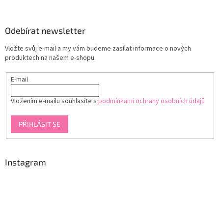
á
p
a
Odebírat newsletter
t
Vložte svůj e-mail a my vám budeme zasílat informace o nových
í
produktech na našem e-shopu.
E-mail
Vložením e-mailu souhlasíte s
podmínkami ochrany osobních údajů
PŘIHLÁSIT SE
Instagram