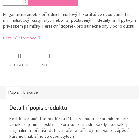
Elegantní náramek z přírodních mušlových korálků ve dvou variantách –
minimalistický čistý styl nebo s pozlacenými detaily a třpytivým
přívěskem palmičky. Perfektní doplněk pro slunečné dny v boho duchu.
Detailní informace
ZEPTAT SE
SDÍLET
Popis
Diskuze
Detailní popis produktu
Nechte se unést atmosférou léta a volnosti s náramkem Letní
vánek z jemně lesklých korálků z mušlí. Každý kousek je
originální a přináší dotek moře a přírody na vaše zápěstí.
Náramek nabízíme ve dvou stylech: