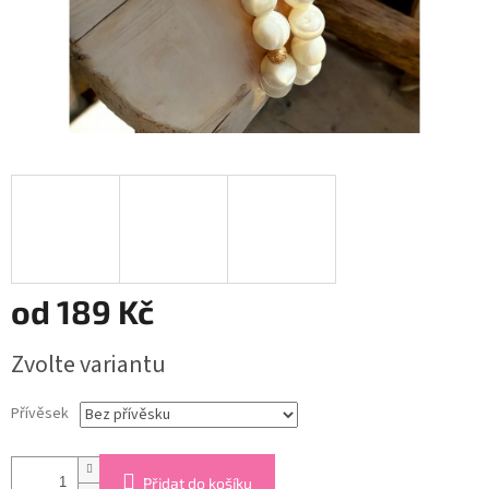
od
189 Kč
Měrná
Zvolte variantu
cena:
Přívěsek
Přidat do košíku