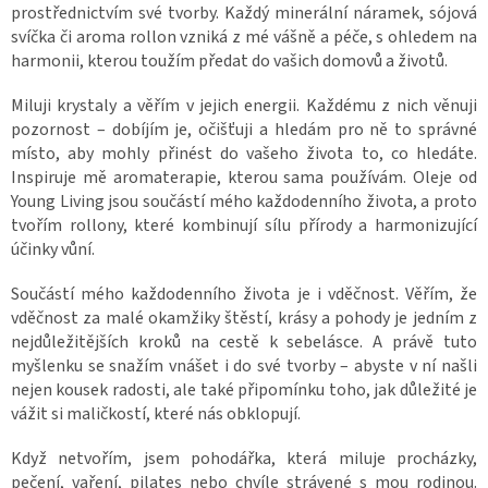
prostřednictvím své tvorby. Každý minerální náramek, sójová
svíčka či aroma rollon vzniká z mé vášně a péče, s ohledem na
harmonii, kterou toužím předat do vašich domovů a životů.
Miluji krystaly a věřím v jejich energii. Každému z nich věnuji
pozornost – dobíjím je, očišťuji a hledám pro ně to správné
místo, aby mohly přinést do vašeho života to, co hledáte.
Inspiruje mě aromaterapie, kterou sama používám. Oleje od
Young Living jsou součástí mého každodenního života, a proto
tvořím rollony, které kombinují sílu přírody a harmonizující
účinky vůní.
Součástí mého každodenního života je i vděčnost. Věřím, že
vděčnost za malé okamžiky štěstí, krásy a pohody je jedním z
nejdůležitějších kroků na cestě k sebelásce. A právě tuto
myšlenku se snažím vnášet i do své tvorby – abyste v ní našli
nejen kousek radosti, ale také připomínku toho, jak důležité je
vážit si maličkostí, které nás obklopují.
Když netvořím, jsem pohodářka, která miluje procházky,
pečení, vaření, pilates nebo chvíle strávené s mou rodinou.