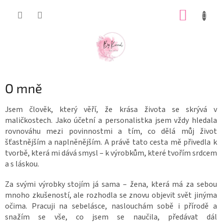
Přejít
NÁKUP
na
obsah
KOŠÍK
O mně
Jsem člověk, který věří, že krása života se skrývá v
maličkostech. Jako účetní a personalistka jsem vždy hledala
rovnováhu mezi povinnostmi a tím, co dělá můj život
šťastnějším a naplněnějším. A právě tato cesta mě přivedla k
tvorbě, která mi dává smysl – k výrobkům, které tvořím srdcem
a s láskou.
Za svými výrobky stojím já sama – žena, která má za sebou
mnoho zkušeností, ale rozhodla se znovu objevit svět jinýma
očima. Pracuji na sebelásce, naslouchám sobě i přírodě a
snažím se vše, co jsem se naučila, předávat dál