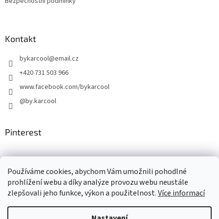
Bezpečnostní podmínky
Kontakt
bykarcool
@
email.cz
+420 731 503 966
www.facebook.com/bykarcool
@by.karcool
Pinterest
Facebook
Používáme cookies, abychom Vám umožnili pohodlné
prohlížení webu a díky analýze provozu webu neustále
zlepšovali jeho funkce, výkon a použitelnost.
Více informací
Nastavení