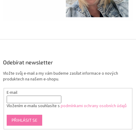
Z
á
p
a
Odebírat newsletter
t
Vložte svůj e-mail a my vám budeme zasílat informace o nových
í
produktech na našem e-shopu.
E-mail
Vložením e-mailu souhlasíte s
podmínkami ochrany osobních údajů
PŘIHLÁSIT SE