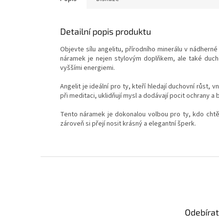
Detailní popis produktu
Objevte sílu
angelitu
, přírodního minerálu v nádhern
náramek je nejen stylovým doplňkem, ale také ducho
vyššími energiemi.
Angelit
je ideální pro ty, kteří hledají duchovní růst, 
při meditaci, uklidňují mysl a dodávají pocit ochrany a 
Tento náramek je dokonalou volbou pro ty, kdo chtěj
zároveň si přejí nosit krásný a elegantní šperk.
Z
á
p
a
t
Odebírat
í