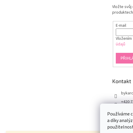
Vložte svůj
produktech
E-mail
Vložením 
údajů
PŘIHL
Kontakt
bykarc
+420 7
www.f
Používáme c
rcool
a díky analý
@by.k
použitelnos