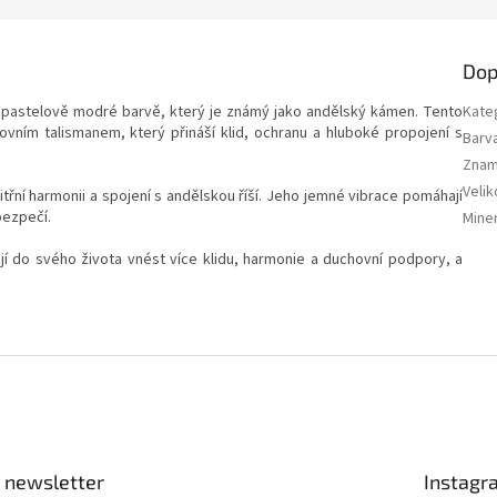
Dop
é pastelově modré barvě, který je známý jako
andělský kámen
. Tento
Kate
vním talismanem, který přináší klid, ochranu a hluboké propojení s
Barv
Znam
Velik
vnitřní harmonii a spojení s andělskou říší. Jeho jemné vibrace pomáhají
bezpečí.
Miner
í do svého života vnést více klidu, harmonie a duchovní podpory, a
 newsletter
Instagr