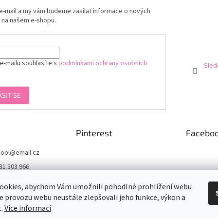
 e-mail a my vám budeme zasílat informace o nových
 na našem e-shopu.
e-mailu souhlasíte s
podmínkami ochrany osobních
Sled
ÁSIT SE
Pinterest
Facebo
ool
@
email.cz
31 503 966
acebook.com/byka
ookies, abychom Vám umožnili pohodlné prohlížení webu
ze provozu webu neustále zlepšovali jeho funkce, výkon a
arcool
t.
Více informací