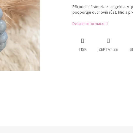
Přírodní náramek z
angelitu
v j
podporuje duchovní růst, klid a pr
Detailní informace
TISK
ZEPTAT SE
S