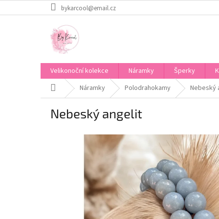
Přejít
bykarcool@email.cz
na
obsah
Velikonoční kolekce
Náramky
Šperky
K
Domů
Náramky
Polodrahokamy
Nebeský a
Nebeský angelit