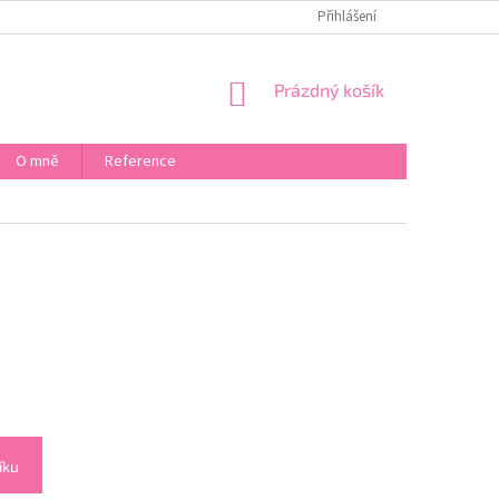
KONTAKT
CO DĚLAT KDYŽ
PUNCOVNÍ ÚŘAD
Přihlášení
BEZPEČNO
NÁKUPNÍ
Prázdný košík
KOŠÍK
O mně
Reference
íku