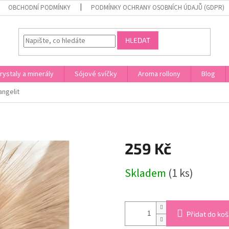
OBCHODNÍ PODMÍNKY
PODMÍNKY OCHRANY OSOBNÍCH ÚDAJŮ (GDPR)
HLEDAT
rystaly a minerály
Sójové svíčky
Aroma rollony
Blog
ngelit
259 Kč
Měrná
Skladem
(1 ks)
cena:
Přidat do koš