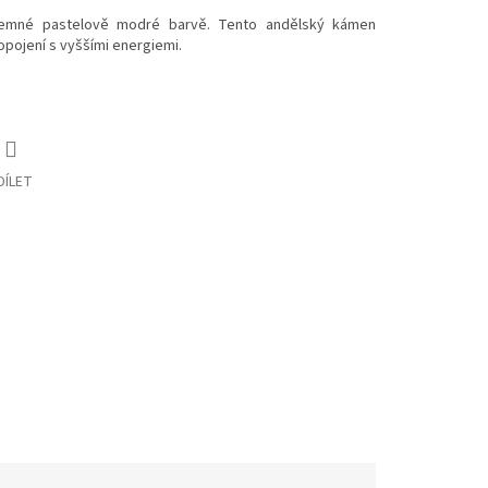
emné pastelově modré barvě. Tento andělský kámen
opojení s vyššími energiemi.
DÍLET