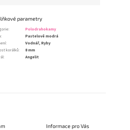
lňkové parametry
gorie
:
Polodrahokamy
a
:
Pastelově modrá
ení
:
Vodnář, Ryby
ost korálků
:
8 mm
ál
:
Angelit
am
Informace pro Vás