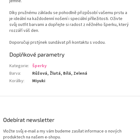
jemně.
Díky pružnému základu se pohodlně přizpůsobí vašemu prstu a
je ideální na každodenní nošení i speciální příležitosti. Oživte
svůj outfit barvami a dopřejte si radost z něžného šperku, který
rozzáří váš den.
Doporučuji prstýnek sundávat při kontaktu s vodou.
Doplňkové parametry
Kategorie
:
Šperky
Barva
:
Růžová, Žlutá, Bílá, Zelená
Korálky
:
Miyuki
Z
á
p
a
Odebírat newsletter
t
Vložte svůj e-mail a my vám budeme zasílat informace o nových
í
produktech na našem e-shopu.