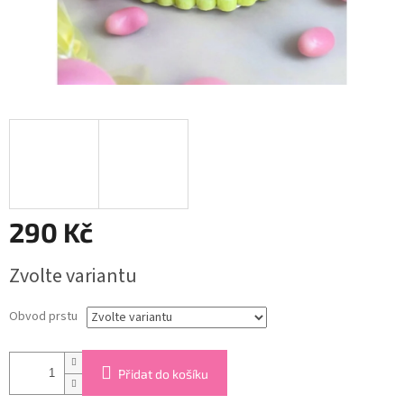
290 Kč
Měrná
Zvolte variantu
cena:
Obvod prstu
Přidat do košíku