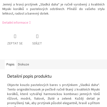
Jemný a hravý prstýnek „Sladká duha“ je ručně vyrobený z kvalitních
Miyuki korálků v pastelových odstínech. Přináší do vašeho stylu
lehkost, radost a barevný dotek.
Detailní informace
ZEPTAT SE
SDÍLET
Popis
Diskuze
Detailní popis produktu
Objevte kouzlo pastelových barev s prstýnkem „Sladká duha“.
Tento originální kousek je pečlivě ručně tkaný z kvalitních Miyuki
korálků, které vytvářejí harmonickou kombinaci jemných tónů
růžové, modré, fialové, žluté a zelené. Každý detail je
promyšlený tak, aby prstýnek působil elegantně, hravě a přitom