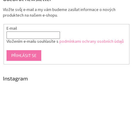
t
Vložte svůj e-mail a my vám budeme zasílat informace o nových
í
produktech na našem e-shopu.
E-mail
Vložením e-mailu souhlasíte s
podmínkami ochrany osobních údajů
PŘIHLÁSIT SE
Instagram