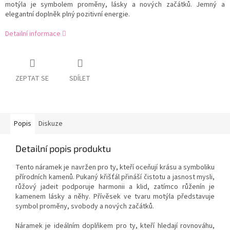
motýla je symbolem proměny, lásky a nových začátků. Jemný a
elegantní doplněk plný pozitivní energie.
Detailní informace
ZEPTAT SE
SDÍLET
Popis
Diskuze
Detailní popis produktu
Tento náramek je navržen pro ty, kteří oceňují krásu a symboliku
přírodních kamenů.
Pukaný křišťál
přináší čistotu a jasnost mysli,
růžový jadeit
podporuje harmonii a klid, zatímco
růženín
je
kamenem lásky a něhy. Přívěsek ve tvaru motýla představuje
symbol proměny, svobody a nových začátků.
Náramek je ideálním doplňkem pro ty, kteří hledají rovnováhu,