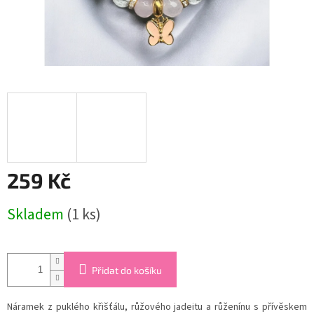
259 Kč
Měrná
Skladem
(1 ks)
cena:
Přidat do košíku
Náramek z puklého křišťálu, růžového jadeitu a růženínu s přívěskem