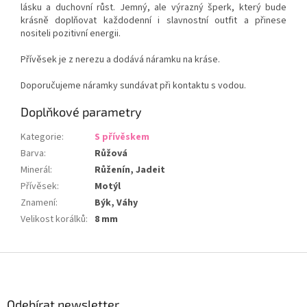
lásku a duchovní růst. Jemný, ale výrazný šperk, který bude
krásně doplňovat každodenní i slavnostní outfit a přinese
nositeli pozitivní energii.
Přívěsek je z nerezu a dodává náramku na kráse.
Doporučujeme náramky sundávat při kontaktu s vodou.
Doplňkové parametry
Kategorie
:
S přívěskem
Barva
:
Růžová
Minerál
:
Růženín, Jadeit
Přívěsek
:
Motýl
Znamení
:
Býk, Váhy
Velikost korálků
:
8 mm
Z
á
p
a
Odebírat newsletter