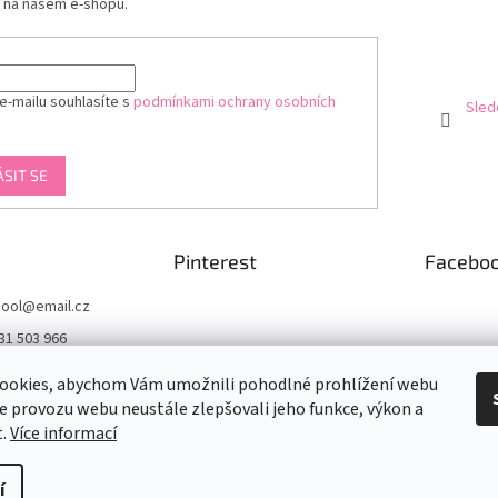
 na našem e-shopu.
e-mailu souhlasíte s
podmínkami ochrany osobních
Sled
ÁSIT SE
Pinterest
Facebo
ool
@
email.cz
31 503 966
acebook.com/byka
ookies, abychom Vám umožnili pohodlné prohlížení webu
ze provozu webu neustále zlepšovali jeho funkce, výkon a
arcool
t.
Více informací
ch,
í