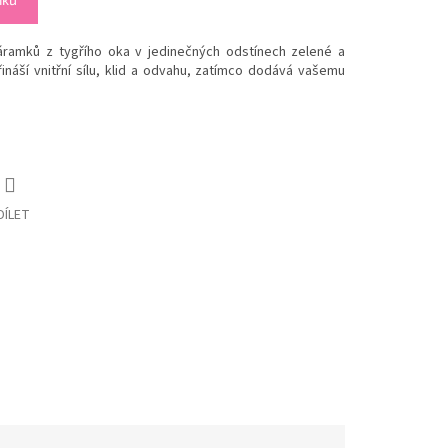
náramků z tygřího oka v jedinečných odstínech zelené a
náší vnitřní sílu, klid a odvahu, zatímco dodává vašemu
DÍLET