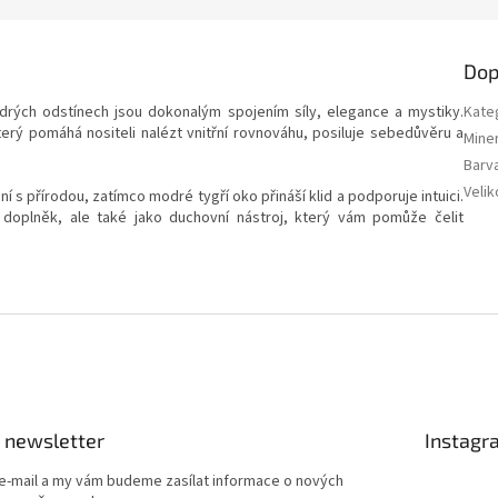
Dop
drých odstínech jsou dokonalým spojením síly, elegance a mystiky.
Kate
rý pomáhá nositeli nalézt vnitřní rovnováhu, posiluje sebedůvěru a
Miner
Barv
Velik
í s přírodou, zatímco modré tygří oko přináší klid a podporuje intuici.
doplněk, ale také jako duchovní nástroj, který vám pomůže čelit
 newsletter
Instagr
 e-mail a my vám budeme zasílat informace o nových