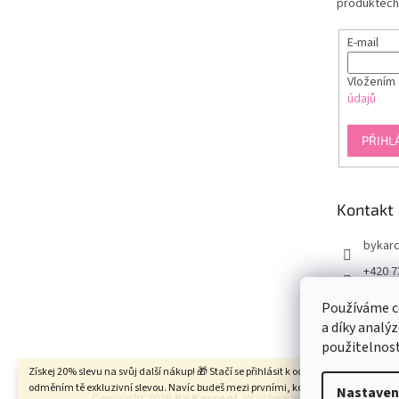
produktech
E-mail
Vložením 
údajů
PŘIHL
Kontakt
bykarc
+420 7
www.f
Používáme c
rcool
a díky analý
@by.k
použitelnos
Získej 20% slevu na svůj další nákup! 🎁 Stačí se přihlásit k odběru newsletteru a
odměním tě exkluzivní slevou. Navíc budeš mezi prvními, kdo se dozví o novinká
Nastaven
Copyright 2026
By Karcool
. Všechna práva vyhrazena.