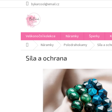
Přejít
bykarcool@email.cz
na
obsah
Velikonoční kolekce
Náramky
Šperky
K
Domů
Náramky
Polodrahokamy
Síla a och
Síla a ochrana