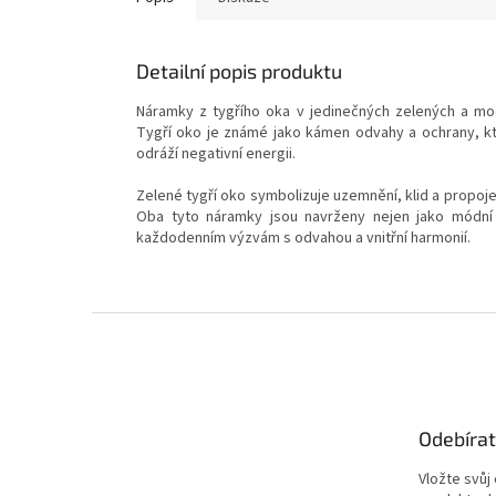
Detailní popis produktu
Náramky z tygřího oka v jedinečných zelených a mo
Tygří oko je známé jako kámen odvahy a ochrany, kte
odráží negativní energii.
Zelené tygří oko symbolizuje uzemnění, klid a propojen
Oba tyto náramky jsou navrženy nejen jako módní 
každodenním výzvám s odvahou a vnitřní harmonií.
Z
á
p
a
t
Odebírat
í
Vložte svůj