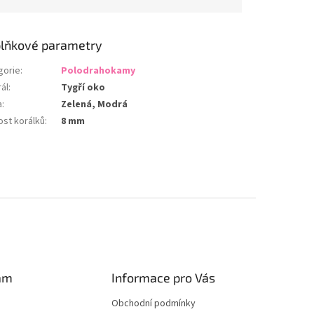
lňkové parametry
gorie
:
Polodrahokamy
ál
:
Tygří oko
a
:
Zelená, Modrá
ost korálků
:
8 mm
am
Informace pro Vás
Obchodní podmínky