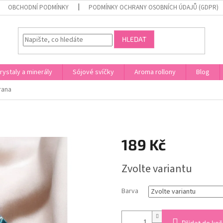
OBCHODNÍ PODMÍNKY
PODMÍNKY OCHRANY OSOBNÍCH ÚDAJŮ (GDPR)
HLEDAT
rystaly a minerály
Sójové svíčky
Aroma rollony
Blog
rana
189 Kč
Měrná
Zvolte variantu
cena:
Barva
Přidat do koš