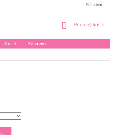
KONTAKT
CO DĚLAT KDYŽ
PUNCOVNÍ ÚŘAD
Přihlášení
BEZPEČNO
NÁKUPNÍ
Prázdný košík
KOŠÍK
O mně
Reference
íku