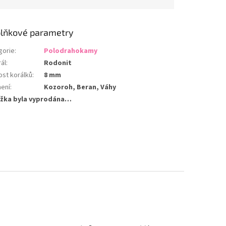
lňkové parametry
gorie
:
Polodrahokamy
ál
:
Rodonit
ost korálků
:
8 mm
ení
:
Kozoroh, Beran, Váhy
žka byla vyprodána…