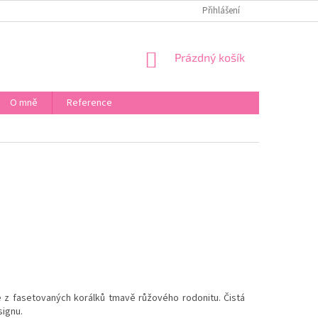
KONTAKT
CO DĚLAT KDYŽ
PUNCOVNÍ ÚŘAD
Přihlášení
BEZPEČNO
NÁKUPNÍ
Prázdný košík
KOŠÍK
O mně
Reference
 z fasetovaných korálků tmavě růžového rodonitu. Čistá
signu.