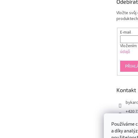
Odebírat
í
Vložte svůj
produktech
E-mail
Vložením 
údajů
PŘIHL
Kontakt
bykarc
+420 7
www.f
Používáme c
rcool
a díky analý
@by.k
použitelnos