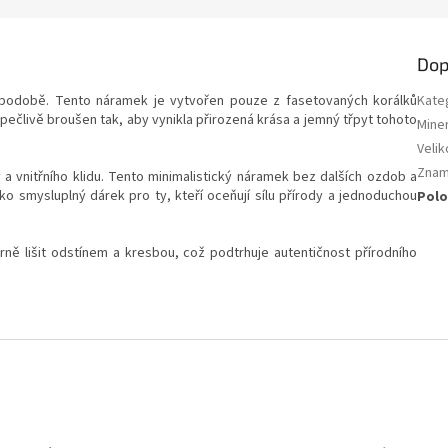
Dop
ší podobě. Tento náramek je vytvořen pouze z fasetovaných korálků
Kate
pečlivě broušen tak, aby vynikla přirozená krása a jemný třpyt tohoto
Miner
Velik
Znam
 vnitřního klidu. Tento minimalistický náramek bez dalších ozdob a
o smysluplný dárek pro ty, kteří oceňují sílu přírody a jednoduchou
Polo
ně lišit odstínem a kresbou, což podtrhuje autentičnost přírodního