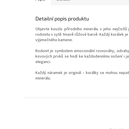
Detailní popis produktu
Objevte kouzlo přírodního minerálu v jeho nejčist
rodonitu v sytě tmavě růžové barvě. Každý korálek je 
výjimečného kamene.
Rodonit je symbolem emocionální rovnováhy, odvahy a
kovových prvků se hodí ke každodennímu nošení i jak
eleganci.
Každý náramek je originál – korálky se mohou nepatr
minerálu.
Z
á
p
a
t