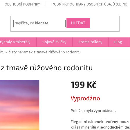
OBCHODNÍ PODMÍNKY
PODMÍNKY OCHRANY OSOBNÍCH ÚDAJŮ (GDPR)
HLEDAT
rystaly a minerály
Sójové svíčky
Aroma rollony
Blog
nitu – čistý náramek z tmavě růžového rodonitu
k z tmavě růžového rodonitu
199 Kč
Měrná
Vyprodáno
cena:
Položka byla vyprodána…
Elegantní náramek tvořený pouze
krása minerálu v jednoduchém de