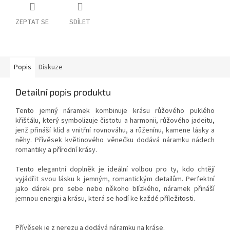
ZEPTAT SE
SDÍLET
Popis
Diskuze
Detailní popis produktu
Tento jemný náramek kombinuje krásu
růžového puklého
křišťálu
, který symbolizuje čistotu a harmonii,
růžového jadeitu
,
jenž přináší klid a vnitřní rovnováhu, a
růženínu
, kamene lásky a
něhy. Přívěsek květinového věnečku dodává náramku nádech
romantiky a přírodní krásy.
Tento elegantní doplněk je ideální volbou pro ty, kdo chtějí
vyjádřit svou lásku k jemným, romantickým detailům. Perfektní
jako dárek pro sebe nebo někoho blízkého, náramek přináší
jemnou energii a krásu, která se hodí ke každé příležitosti.
Přívěsek je z nerezu a dodává náramku na kráse.