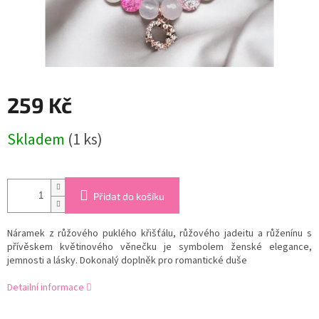
259 Kč
Měrná
Skladem
(1 ks)
cena:
Přidat do košíku
Náramek z růžového puklého křišťálu, růžového jadeitu a růženínu s
přívěskem květinového věnečku je symbolem ženské elegance,
jemnosti a lásky. Dokonalý doplněk pro romantické duše
Detailní informace