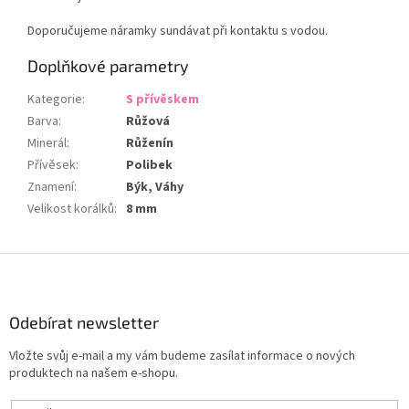
Doporučujeme náramky sundávat při kontaktu s vodou.
Doplňkové parametry
Kategorie
:
S přívěskem
Barva
:
Růžová
Minerál
:
Růženín
Přívěsek
:
Polibek
Znamení
:
Býk, Váhy
Velikost korálků
:
8 mm
Z
á
p
a
Odebírat newsletter
t
Vložte svůj e-mail a my vám budeme zasílat informace o nových
í
produktech na našem e-shopu.