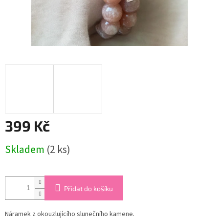
399 Kč
Měrná
Skladem
(2 ks)
cena:
Přidat do košíku
Náramek z okouzlujícího slunečního kamene.