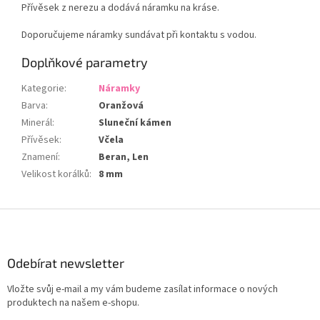
Přívěsek z nerezu a dodává náramku na kráse.
Doporučujeme náramky sundávat při kontaktu s vodou.
Doplňkové parametry
Kategorie
:
Náramky
Barva
:
Oranžová
Minerál
:
Sluneční kámen
Přívěsek
:
Včela
Znamení
:
Beran, Len
Velikost korálků
:
8 mm
Z
á
p
a
Odebírat newsletter
t
Vložte svůj e-mail a my vám budeme zasílat informace o nových
í
produktech na našem e-shopu.